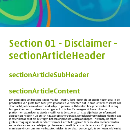
Section 01 - Disclaimer -
sectionArticleHeader
sectionArticleSubHeader
sectionArticleContent
Een goed product bouwen is niet makkelijk Gebruikers leggen de lat steeds hoger: ze zijn de
producten van grote Tech bedrijven gewend en verwachten dat je product of dienst (net zo)
doordacht, solide en extreem makkelijk in gebruik is. Uitzoeken hoe je het verkoopt is nog
lastiger Klanten zijn steeds mondiger en kritischer. Ze bewegen zich over diverse
platformen waardoor ze steeds moeilijker te benaderen zijn. Ze zijn beter ge nformeerd
dan ooit en hebben hun bullshit radar op scherp staan. Omgekeerd verwachten klanten dat
je beschikbaar bent als ze vragen hebben of product willen aankopen. Instantly. De echte
grote uitdaging is om de aandacht van de klant te krijgen en te behouden Je concurrenten
en honderden andere bedrijven proberen aan dezelfde persoon te verkopen. En jij moet
manieren vinden om hun verkooptechnieken te verslaan zonder geld te verliezen. Als je niet